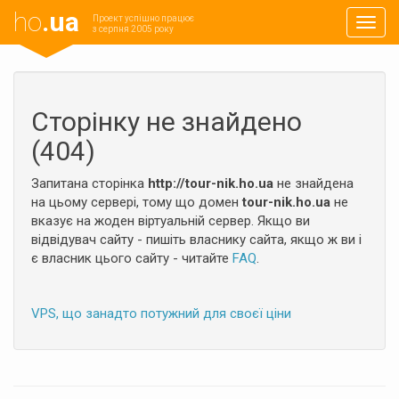
ho
.ua
Проект успішно працює
Навиг
з серпня 2005 року
Сторінку не знайдено
(404)
Запитана сторінка
http://tour-nik.ho.ua
не знайдена
на цьому сервері, тому що домен
tour-nik.ho.ua
не
вказує на жоден віртуальній сервер. Якщо ви
відвідувач сайту - пишіть власнику сайта, якщо ж ви і
є власник цього сайту - читайте
FAQ
.
VPS, що занадто потужний для своєї ціни